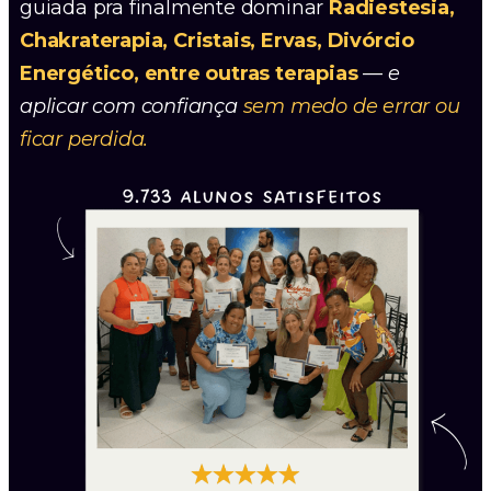
guiada pra finalmente
dominar
Radiestesia,
Chakraterapia, Cristais, Ervas, Divórcio
Energético, entre outras terapias
—
e
aplicar com confiança
sem medo de errar ou
ficar perdida.